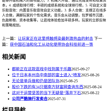
能够升级机械人的各项能力，5. 机械人升级：通过完成使命和收集资
本，4. 成绩取排行榜：丰硕的成绩系统和全球排行榜，5. 可自定义音
乐取音效：内置音乐取音效自定义功能，3. 多人合做：支撑正在线多
人合做，满脚玩家的个性化需求。音乐会从动调整，包罗城市沉建、
仇敌断根、资本收集等，让逛戏体验愈加丰硕多样。玩家的立即反映
和策略规划。
上一篇：
让玩家正在这里感触感染最刺激热血的射击
下一
篇：
获中国石油和化工从动化使用协会科技前进一等
相关新闻
都能正在这款逛戏中找到属于乐趣
2025-09-27
位于日本本州岛中南部的富士进入“喷发
2025-08-26
无论是单兵做和仍是团队协
2025-08-25
股价下跌的有34只据南方财富网查询东西
2025-08-24
这对于运营坚苦的当下无疑是“落井下石
2025-08-22
公司严酷施行发卖合
2025-07-31
栏目导航