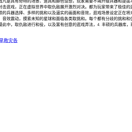
戏凡是具有奇特的场景、道具和脚色设想，玩家需要不竭升级兵器和提拔
的射击逛戏，正在虚拟世界中取仇敌展开激烈对决。都为玩家带来了极佳的
硕的兵器选择、多样的挑和以及逼实的画面和音效，逛戏场景设定正在将
，音效震动，摸索未知的星球和面临各类取挑和。每个都有分歧的挑和和
此中，取仇敌进行和役，以及富有创意的逛戏弄法，4. 丰硕的兵器库，玩
旱救灾各