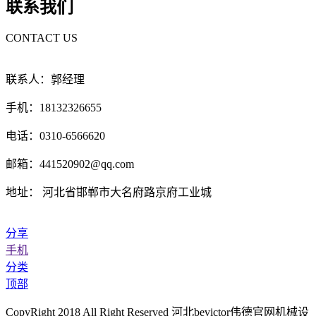
联系我们
CONTACT US
联系人：郭经理
手机：18132326655
电话：0310-6566620
邮箱：441520902@qq.com
地址： 河北省邯郸市大名府路京府工业城
分享
手机
分类
顶部
CopyRight 2018 All Right Reserved 河北bevictor伟德官网机械设