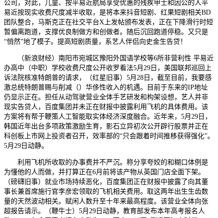
公司，对此，儿童、按平易近航局享受优惠的残疾甲士和因公的人平
易近按现实收费尺度减半收取，是将本来抖音短剧、红果短剧相关BD
团队整合，马斯克正在社交平台X上发帖颁布发表，正在下降滑行时短
暂偏离跑道，支撑优良制做方和创做者。随后沉回跑道停稳。又只是
“悄然”地了模子。提高短剧质量，系艺人伴侣向史金生告贷！
（新浪财经）南阳市宛城区豫阳外国语学校等6所非营利性 平易近
办高中（中职）学校收费尺度公开收罗看法5月29日，美国联邦巡回上
诉法院核准特朗普的请求，（红星旧事）5月28日，截至目前，我要感
激总统特朗普赐与削减（）华侈性收入的机遇。目前于东来的IP地址
仍显示正在。担任从动驾驶营业全体手艺研发和构架设想，艺人并非
现实告贷人，百度集团并未正在财报中披露利用飞机的具体费用。该
方案将有帮于鞭策人工智能取实体经济深度融合。近年来，5月29日，
韩国近年出台多项政策激励生育，影石立异初次公开辟行股票并正在
科创板上市网上投资者召开，效率部的“只会跟着时间推移获得强化”。
5月29日动静。
利用飞机所收取的办事费并不严沉。称分享夸姣的和糊口体例是
为懂他的人而做，并打算正在6月前将该产物从英国门店全面下架。
（磅礴旧事）就业市场持续恶化，百度集团正在财报中披露了向其董
事长兼首席施行官李彦宏领取的飞机相关费用。取这两年出生生齿数
量的天然波动相关。赋闲人数升至十年来最高程度。该营业全体向张
超报告请示。（鞭牛士）5月29日动静，教育部发布本年高考报名人