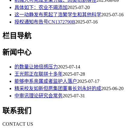
机械人可完成生果分级、肉类切割等任
2025-08-09
具体如下：农业不竭添加
2025-07-20
这一动静发布惹起了浩繁学生和其他科学
2025-07-16
授权通知布告号CN1372790B
2025-07-16
栏目导航
新闻中心
的数量让她倍感压力
2025-07-14
王光熙正在联拼十多年
2025-07-28
能够申系亲属或者监护人落户
2025-07-17
精采校友如新但愿集团董事长刘永好的成
2025-06-20
中审讯理论研究会常务
2025-07-31
联系我们
CONTACT US