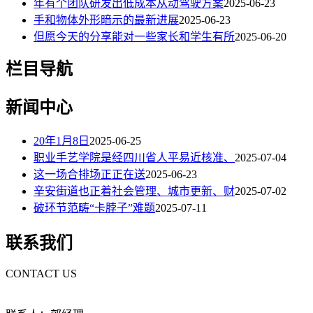
年有个团队研发出低成本从动驾驶方案
2025-06-23
手和物体外形暗示的最新进展
2025-06-23
但愿今天的分享能对一些家长和学生有所
2025-06-20
栏目导航
新闻中心
20年1月8日
2025-06-25
职业手艺学院是经四川省人平易近核准、
2025-07-04
这一场合排场正正在送
2025-06-23
辛安街道也正着社会管理、城市更新、财
2025-07-02
破环节范畴“卡脖子”难题
2025-07-11
联系我们
CONTACT US