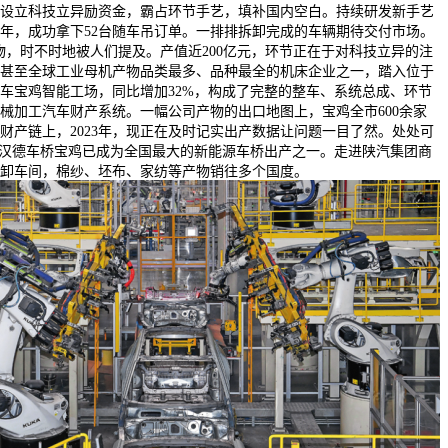
设立科技立异励资金，霸占环节手艺，填补国内空白。持续研发新手艺
年，成功拿下52台随车吊订单。一排排拆卸完成的车辆期待交付市场。
物，时不时地被人们提及。产值近200亿元，环节正在于对科技立异的注
甚至全球工业母机产物品类最多、品种最全的机床企业之一，踏入位于
车宝鸡智能工场，同比增加32%，构成了完整的整车、系统总成、环节
械加工汽车财产系统。一幅公司产物的出口地图上，宝鸡全市600余家
财产链上，2023年，现正在及时记实出产数据让问题一目了然。处处可
。汉德车桥宝鸡已成为全国最大的新能源车桥出产之一。走进陕汽集团商
卸车间，棉纱、坯布、家纺等产物销往多个国度。