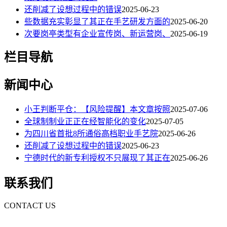
还削减了设想过程中的错误
2025-06-23
些数据充实彰显了其正在手艺研发方面的
2025-06-20
次要岗亭类型有企业宣传岗、新运营岗、
2025-06-19
栏目导航
新闻中心
小王判断平仓：【风险提醒】本文章按照
2025-07-06
全球制制业正正在经智能化的变化
2025-07-05
为四川省首批8所通俗高档职业手艺院
2025-06-26
还削减了设想过程中的错误
2025-06-23
宁德时代的新专利授权不只展现了其正在
2025-06-26
联系我们
CONTACT US